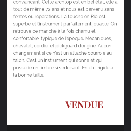
convaincant. Cette archtop est en bel état, elle a
tout de même 72 ans et nous est parvenu sans
fentes ou réparations. La touche en Rio est
superbe et l’instrument parfaitement jouable. On
retrouve ce manche à la fois charnu et
confortable, typique de l’époque. Mécaniques,
chevalet, cordier et pickguard d’origine. Aucun
changement si ce n’est un attache courroie au
talon. C’est un instrument qui sonne et qui
possède un timbre si séduisant. En étui rigide à
la bonne taille.
VENDUE