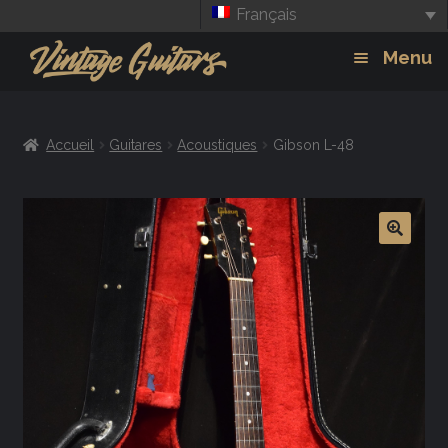
Français
Aller
Aller
Menu
à
au
la
contenu
Guitars
Exp
navigation
Accueil
Guitares
Acoustiques
Gibson L-48
chil
Amplis
men
Effets