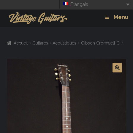
Français
Aller
Aller
Menu
à
au
la
contenu
Guitars
Exp
navigation
Accueil
Guitares
Acoustiques
Gibson Cromwell G-4
chil
Amplis
men
Effets