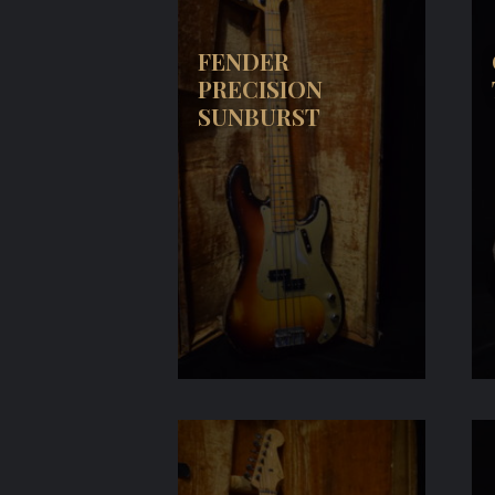
FENDER
PRECISION
SUNBURST