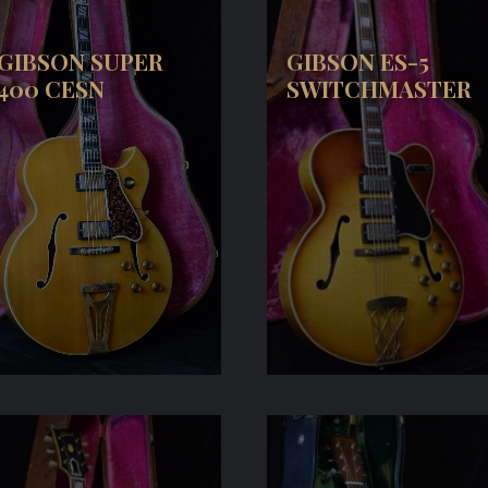
GIBSON SUPER
GIBSON ES-5
400 CESN
SWITCHMASTER