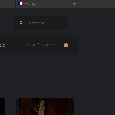
Français
Rechercher :
act
0,00
€
0 article