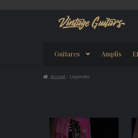
Aller
Aller
à
au
la
contenu
navigation
Guitares
Amplis
Ef
Accueil
Légendes