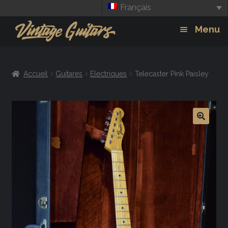
Français
Aller
Aller
Menu
à
au
la
contenu
Guitars
Exp
navigation
Accueil
Guitares
Electriques
Telecaster Pink Paisley
chil
Amplis
men
Effets