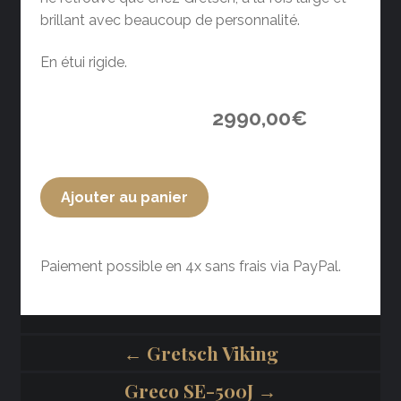
brillant avec beaucoup de personnalité.
En étui rigide.
2990,00
€
Ajouter au panier
Paiement possible en 4x sans frais via PayPal.
← Gretsch Viking
Greco SE-500J →