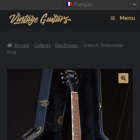
Français
Aller
Aller
Menu
à
au
la
contenu
Guitars
Exp
navigation
Accueil
Guitares
Electriques
Gretsch Tenesseean
chil
Amplis
6119
men
Effets