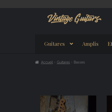
Aller
Aller
à
au
la
contenu
navigation
Guitares
Amplis
Ef
Accueil
Guitares
Basses