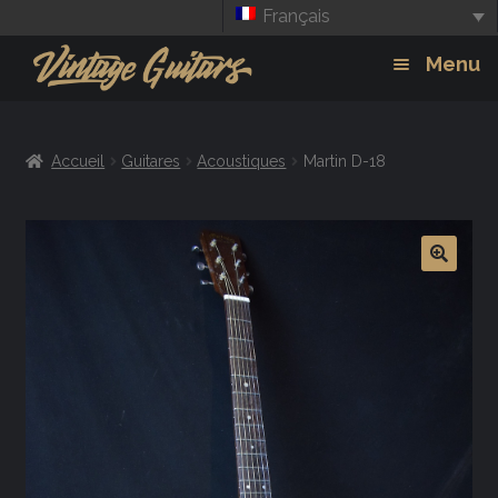
Français
Aller
Aller
Menu
à
au
la
contenu
Guitars
Exp
navigation
Accueil
Guitares
Acoustiques
Martin D-18
chil
Amplis
men
Effets