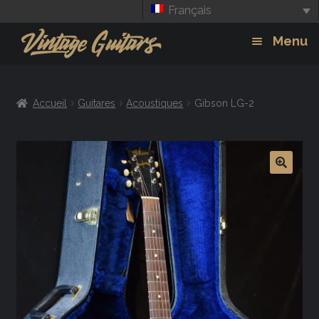
Français
Aller
Aller
Menu
à
au
la
contenu
Guitars
Exp
navigation
Accueil
Guitares
Acoustiques
Gibson LG-2
chil
Amplis
men
Effets