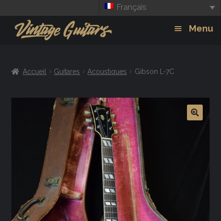
Français
Aller
Aller
Menu
à
au
la
contenu
Guitars
Exp
navigation
Accueil
Guitares
Acoustiques
Gibson L-7C
chil
Amplis
men
Effets