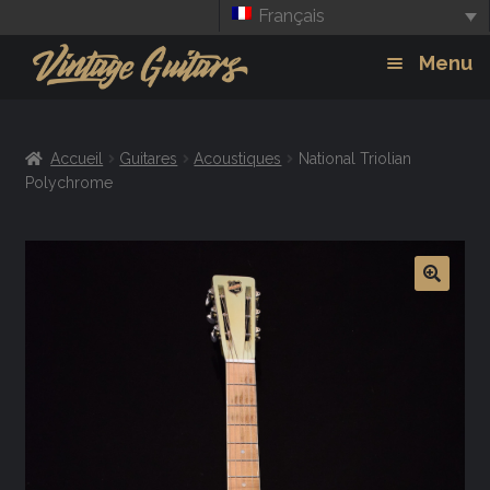
Français
Aller
Aller
Menu
à
au
la
contenu
Guitars
Exp
navigation
Accueil
Guitares
Acoustiques
National Triolian
chil
Amplis
Polychrome
men
Effets