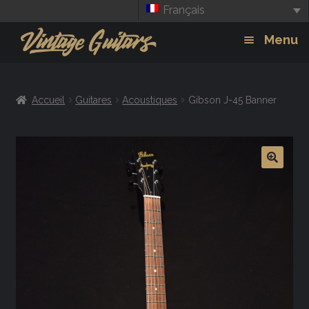
Français
Aller
Aller
Menu
à
au
la
contenu
Guitars
Exp
navigation
Accueil
Guitares
Acoustiques
Gibson J-45 Banner
chil
Amplis
men
Effets