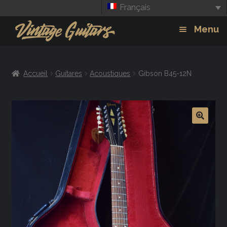
Français
Aller
Aller
Menu
à
au
la
contenu
Guitars
Exp
navigation
Accueil
Guitares
Acoustiques
Gibson B45-12N
chil
Amplis
men
Effets