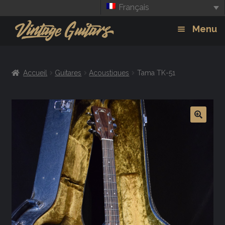
Français
Aller
Aller
Menu
à
au
la
contenu
Guitars
Exp
navigation
Accueil
Guitares
Acoustiques
Tama TK-51
chil
Amplis
men
Effets