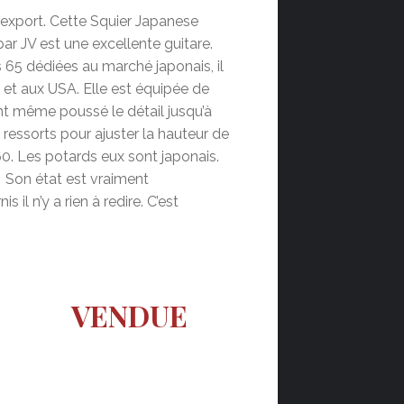
’export. Cette Squier Japanese
 JV est une excellente guitare.
65 dédiées au marché japonais, il
e et aux USA. Elle est équipée de
ont même poussé le détail jusqu’à
s ressorts pour ajuster la hauteur de
. Les potards eux sont japonais.
r. Son état est vraiment
s il n’y a rien à redire. C’est
VENDUE