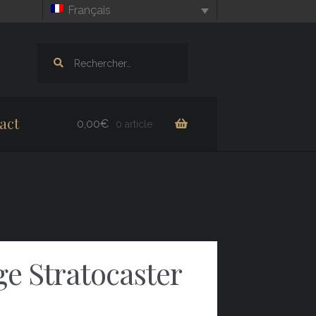
Français
Rechercher :
act
0,00
€
0 article
ge Stratocaster