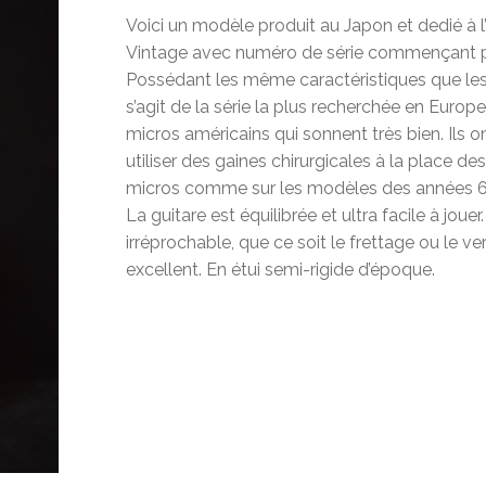
Voici un modèle produit au Japon et dedié à l
Vintage avec numéro de série commençant par
Possédant les même caractéristiques que les 
s’agit de la série la plus recherchée en Europ
micros américains qui sonnent très bien. Ils 
utiliser des gaines chirurgicales à la place de
micros comme sur les modèles des années 60
La guitare est équilibrée et ultra facile à joue
irréprochable, que ce soit le frettage ou le verni
excellent. En étui semi-rigide d’époque.