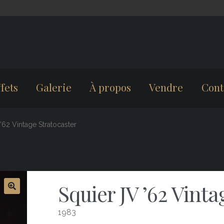
fets
Galerie
À propos
Vendre
Cont
’62 Vintage Stratocaster
Squier JV ’62 Vinta
1983