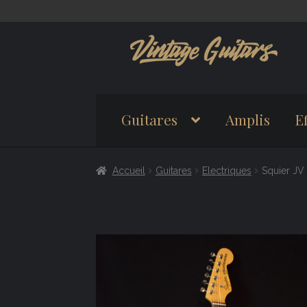
Aller
Aller
à
au
la
contenu
navigation
Guitares
Amplis
Ef
Accueil
Guitares
Electriques
Squier JV 