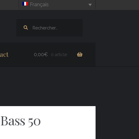
Français
Rechercher :
act
0,00
€
0 article
 Bass 50