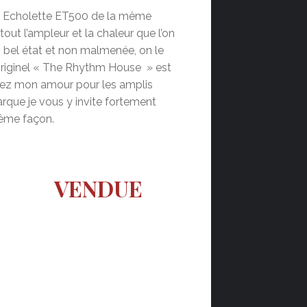
b Echolette ET500 de la même
ut l’ampleur et la chaleur que l’on
s bel état et non malmenée, on le
r originel « The Rhythm House » est
ssez mon amour pour les amplis
rque je vous y invite fortement
même façon.
VENDUE