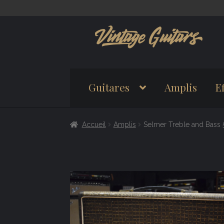
Aller
Aller
à
au
la
contenu
navigation
Guitares
Amplis
Ef
Accueil
Amplis
Selmer Treble and Bass 