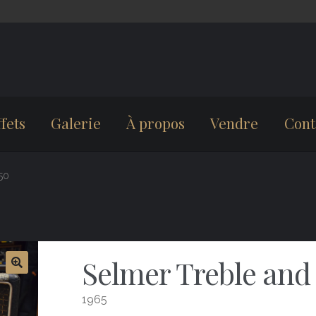
fets
Galerie
À propos
Vendre
Cont
50
Selmer Treble and
1965