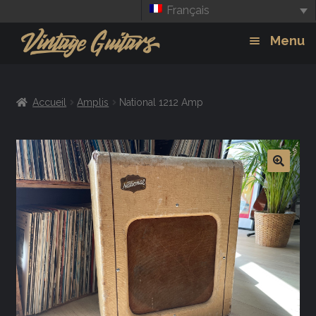
Français
Aller
Aller
Menu
à
au
la
contenu
Guitars
Exp
navigation
Accueil
Amplis
National 1212 Amp
chil
Amplis
men
Effets