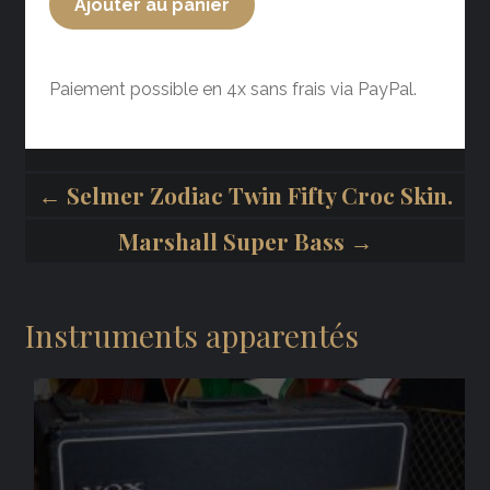
Ajouter au panier
Paiement possible en 4x sans frais via PayPal.
← Selmer Zodiac Twin Fifty Croc Skin.
Marshall Super Bass →
Instruments apparentés