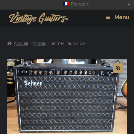
Français
Aller
Aller
Menu
à
au
la
contenu
Guitars
Exp
navigation
Accueil
Amplis
Selmer Taurus 60
chil
Amplis
men
Effets