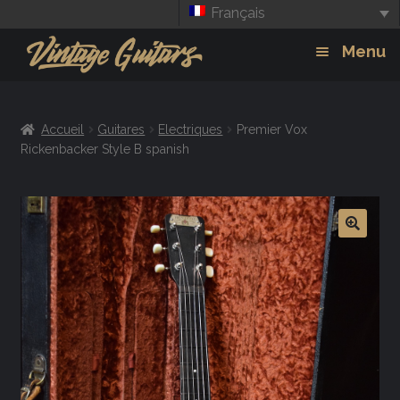
Français
Aller
Aller
Menu
à
au
la
contenu
Guitars
Exp
navigation
Accueil
Guitares
Electriques
Premier Vox
chil
Amplis
Rickenbacker Style B spanish
men
Effets