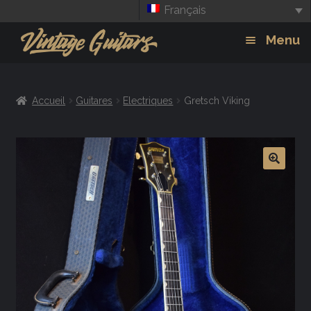
Français
Aller
Aller
Menu
à
au
la
contenu
Guitars
Exp
navigation
Accueil
Guitares
Electriques
Gretsch Viking
chil
Amplis
men
Effets