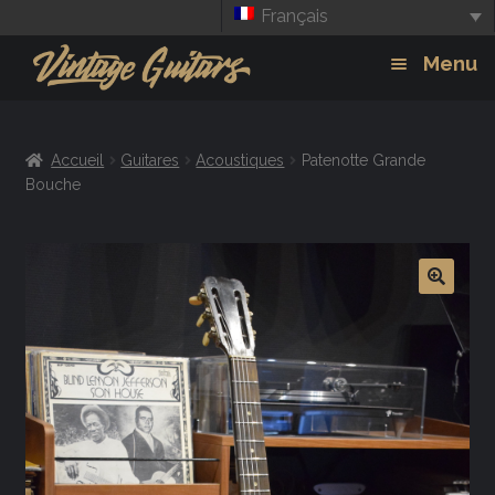
Français
Aller
Aller
Menu
à
au
la
contenu
Guitars
Exp
navigation
Accueil
Guitares
Acoustiques
Patenotte Grande
chil
Amplis
Bouche
men
Effets