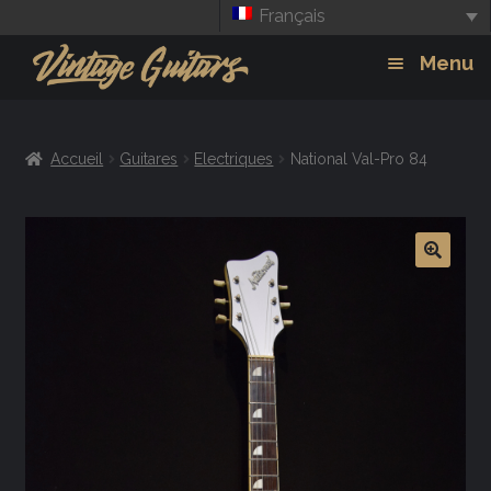
Français
Aller
Aller
Menu
à
au
la
contenu
Guitars
Exp
navigation
Accueil
Guitares
Electriques
National Val-Pro 84
chil
Amplis
men
Effets