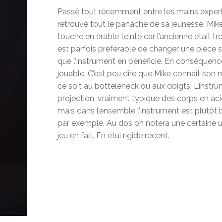
Passé tout récemment entre les mains experte
retrouvé tout le panache de sa jeunesse. Mike
touche en érable teinté car l’ancienne était tro
est parfois préférable de changer une pièce s’il
que l’instrument en bénéficie. En conséquenc
jouable. C’est peu dire que Mike connaît son mé
ce soit au botteleneck ou aux doigts. L’ins
projection, vraiment typique des corps en aci
mais dans l’ensemble l’instrument est plutôt b
par exemple. Au dos on notera une certaine 
jeu en fait. En étui rigide récent.