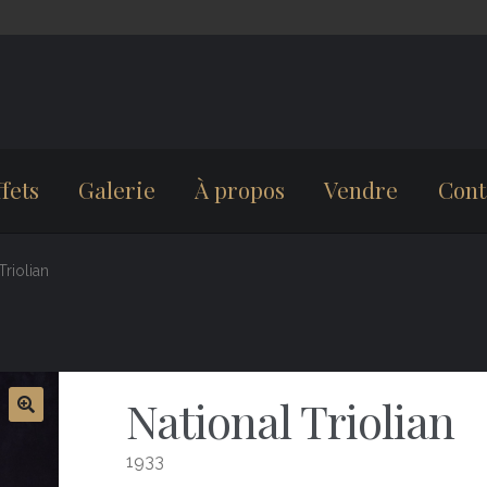
fets
Galerie
À propos
Vendre
Cont
Triolian
National Triolian
1933