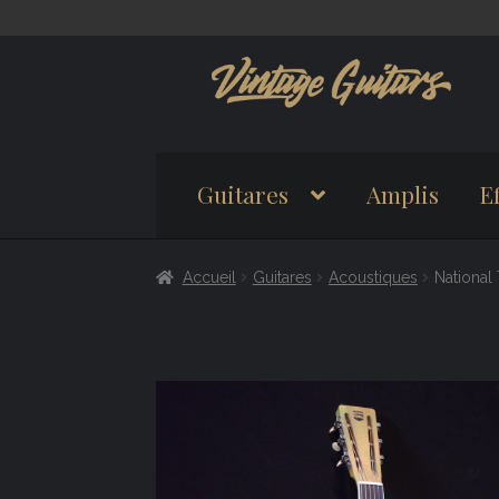
Aller
Aller
à
au
la
contenu
navigation
Guitares
Amplis
Ef
Accueil
Guitares
Acoustiques
National 