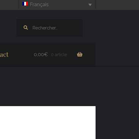
Français
Rechercher :
act
0,00
€
0 article