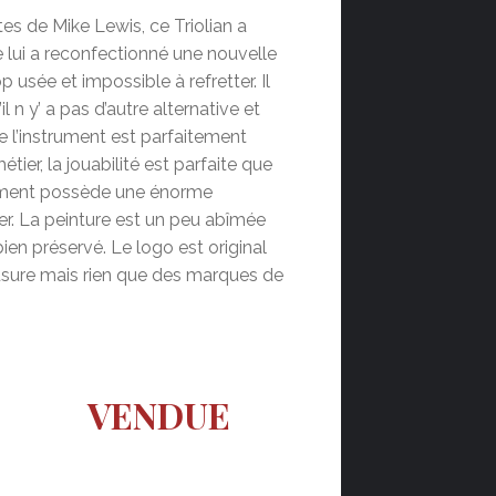
s de Mike Lewis, ce Triolian a
 lui a reconfectionné une nouvelle
p usée et impossible à refretter. Il
 n y’ a pas d’autre alternative et
e l’instrument est parfaitement
tier, la jouabilité est parfaite que
trument possède une énorme
er. La peinture est un peu abîmée
ien préservé. Le logo est original
usure mais rien que des marques de
VENDUE