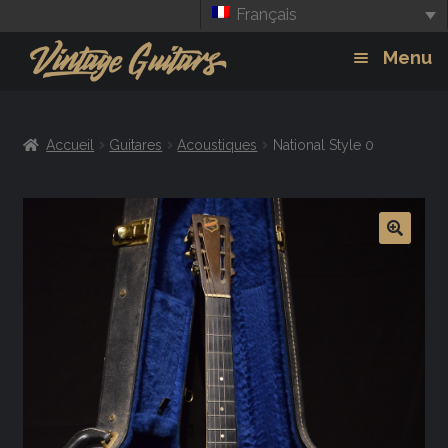
Français
Aller
Aller
Menu
à
au
la
contenu
Guitars
Exp
navigation
Accueil
Guitares
Acoustiques
National Style 0
chil
Amplis
men
Effets