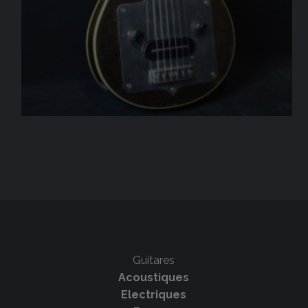
Guitares
Acoustiques
Electriques