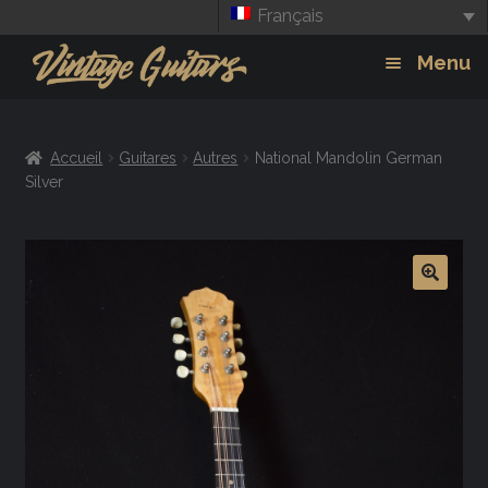
Français
Aller
Aller
Menu
à
au
la
contenu
Guitars
Exp
navigation
Accueil
Guitares
Autres
National Mandolin German
chil
Amplis
Silver
men
Effets