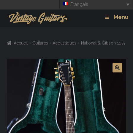
Français
Aller
Aller
Menu
à
au
la
contenu
Guitars
Exp
navigation
Accueil
Guitares
Acoustiques
National & Gibson 1155
chil
Amplis
men
Effets