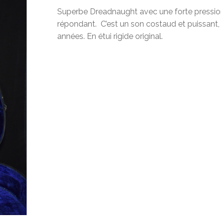
Superbe Dreadnaught avec une forte pression
répondant. C’est un son costaud et puissant,
années. En étui rigide original.