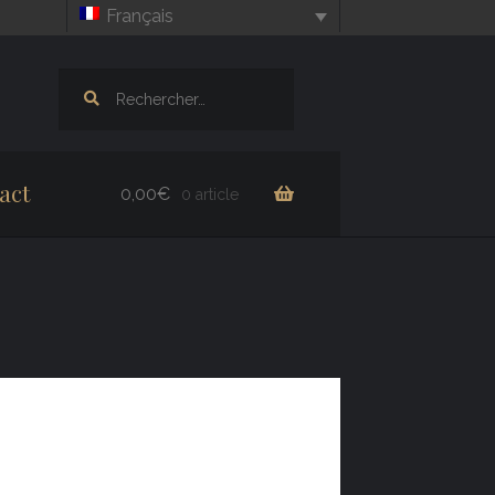
Français
Rechercher :
act
0,00
€
0 article