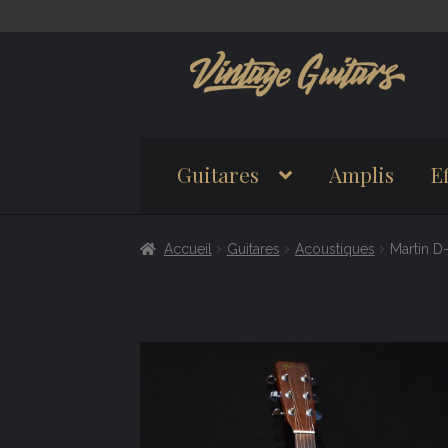
Aller
Aller
à
au
la
contenu
navigation
Guitares
Amplis
Ef
Accueil
Guitares
Acoustiques
Martin D