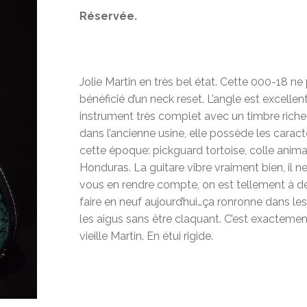
Réservée.
Jolie Martin en très bel état. Cette 000-18 ne
bénéficié d’un neck reset. L’angle est excellent
instrument très complet avec un timbre riche 
dans l’ancienne usine, elle possède les carac
cette époque: pickguard tortoise, colle anima
Honduras. La guitare vibre vraiment bien, il
vous en rendre compte, on est tellement à de
faire en neuf aujourd’hui…ça ronronne dans les 
les aigus sans être claquant. C’est exacteme
vieille Martin. En étui rigide.