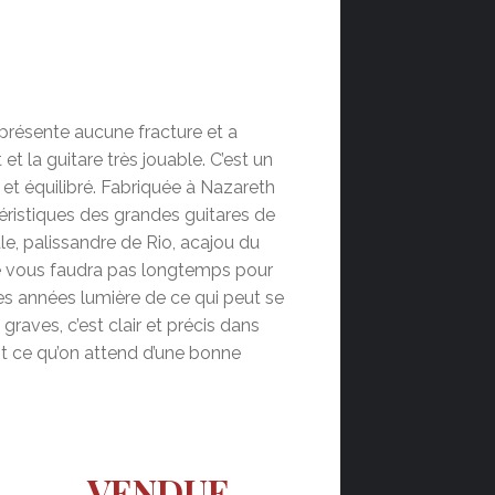
 présente aucune fracture et a
 et la guitare très jouable. C’est un
et équilibré. Fabriquée à Nazareth
téristiques des grandes guitares de
le, palissandre de Rio, acajou du
 ne vous faudra pas longtemps pour
s années lumière de ce qui peut se
graves, c’est clair et précis dans
nt ce qu’on attend d’une bonne
VENDUE