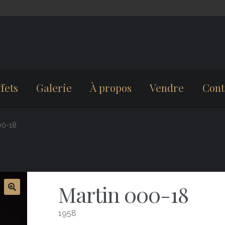
fets
Galerie
À propos
Vendre
Cont
00-18
Martin 000-18
1958