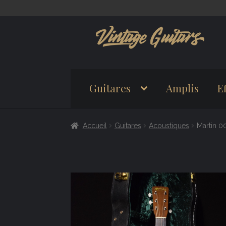
Aller
Aller
à
au
la
contenu
navigation
Guitares
Amplis
Ef
Accueil
Guitares
Acoustiques
Martin 0