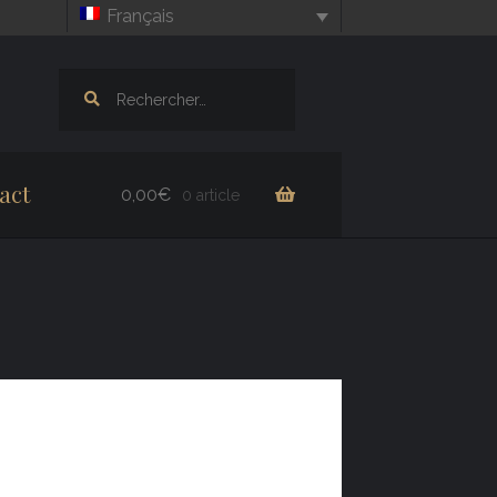
Français
Rechercher :
act
0,00
€
0 article