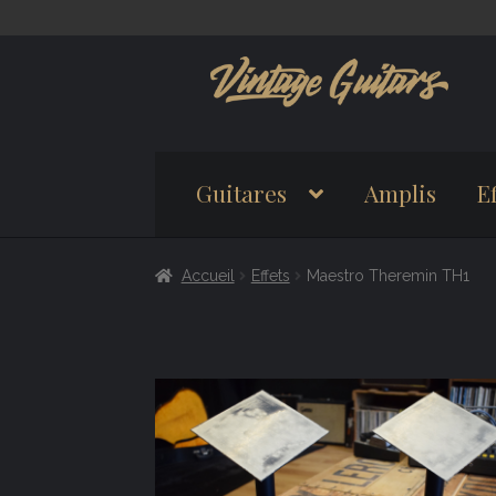
Aller
Aller
à
au
la
contenu
navigation
Guitares
Amplis
Ef
Accueil
Effets
Maestro Theremin TH1