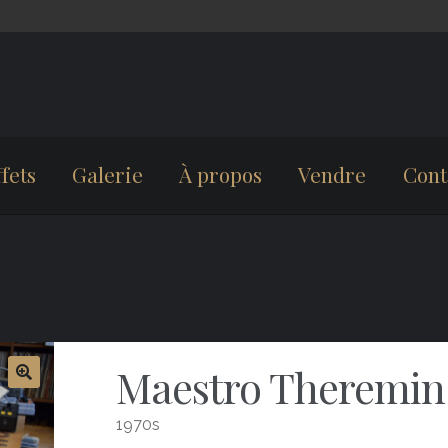
fets
Galerie
À propos
Vendre
Cont
Maestro Theremin
1970s