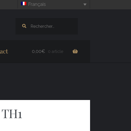
Français
Rechercher :
act
0,00
€
0 article
 TH1