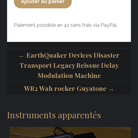
Ajouter au panier
Paiement possible en 4x sans frais via PayPal.
← EarthQuaker Devices Disaster
Transport Legacy Reissue Delay
Modulation Machine
WR2 Wah rocker Guyatone →
Instruments apparentés