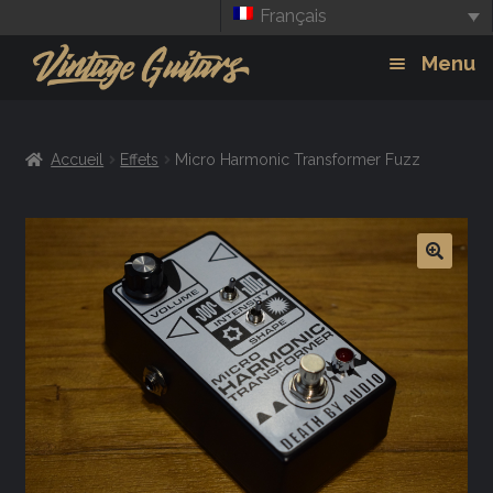
Français
Aller
Aller
Menu
à
au
la
contenu
Guitars
Exp
navigation
Accueil
Effets
Micro Harmonic Transformer Fuzz
chil
Amplis
men
Effets