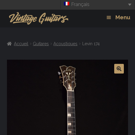
Français
Aller
Aller
Menu
à
au
la
contenu
Guitars
Exp
navigation
Accueil
Guitares
Acoustiques
Levin 174
chil
Amplis
men
Effets