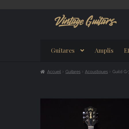
Aller
Aller
à
au
la
contenu
navigation
Guitares
Amplis
Ef
Accueil
Guitares
Acoustiques
Guild G-