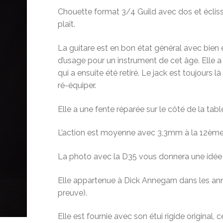
Chouette format 3/4 Guild avec dos et éclisse
plaît.
La guitare est en bon état général avec bie
d’usage pour un instrument de cet âge. Elle a
qui a ensuite été retiré. Le jack est toujours là
ré-équiper.
Elle a une fente réparée sur le côté de la tabl
L’action est moyenne avec 3,3mm à la 12ème
La photo avec la D35 vous donnera une idée de 
Elle appartenue à Dick Annegarn dans les ann
preuve).
Elle est fournie avec son étui rigide original,