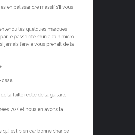
s en palissandre massif s’il vous
n entendu les quelques marques
 par le passé été munie d’un micro
 si jamais l’envie vous prenait de la
e.
 case.
la taille réelle de la guitare.
ées 70 ( et nous en avons la
 ce qui est bien car bonne chance