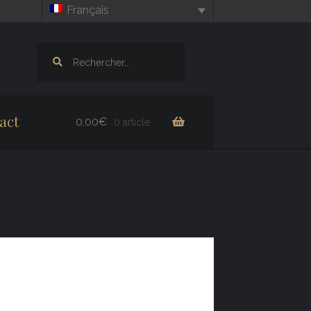
Français
Rechercher :
act
0,00
€
0 article