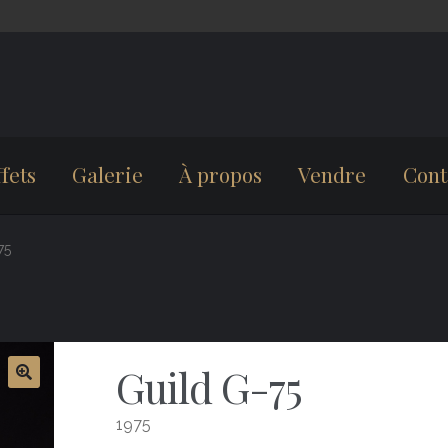
fets
Galerie
À propos
Vendre
Cont
75
Guild G-75
1975