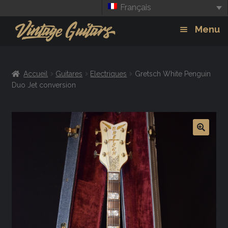
Français
Aller
Aller
Menu
à
au
la
contenu
Guitars
Exp
navigation
Accueil
Guitares
Electriques
Gretsch White Penguin
chil
Amplis
Duo Jet conversion
men
Effets