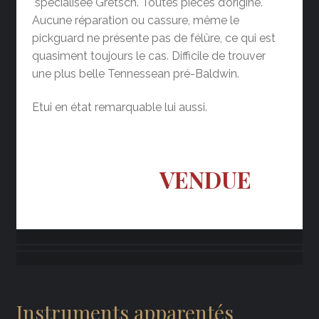
spécialisée Gretsch. Toutes pièces d’origine.
Aucune réparation ou cassure, même le
pickguard ne présente pas de félûre, ce qui est
quasiment toujours le cas. Difficile de trouver
une plus belle Tennessean pré-Baldwin.
Etui en état remarquable lui aussi.
VENDUE
Instruments apparentés