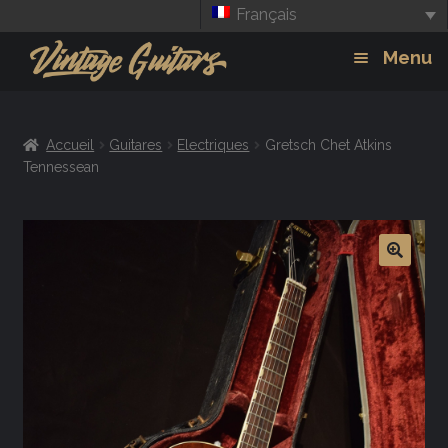
Français
Aller
Aller
Menu
à
au
la
contenu
Guitars
Exp
navigation
Accueil
Guitares
Electriques
Gretsch Chet Atkins
chil
Amplis
Tennessean
men
Effets