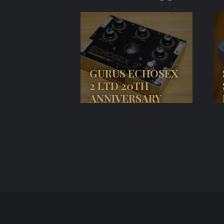
GURUS ECHOSEX
2 LTD 20TH
ANNIVERSARY