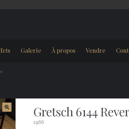
fets
Galerie
À propos
Vendre
Cont
on
Gretsch 6144 Reve
1966