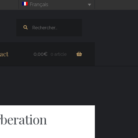
Français
Rechercher :
act
0,00
€
0 article
rberation