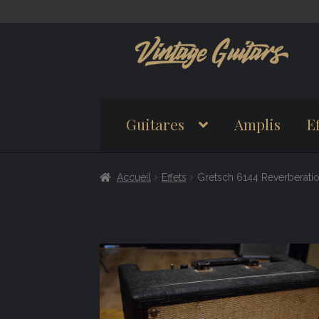
Aller
Aller
à
au
la
contenu
navigation
Guitares
Amplis
Ef
Accueil
Effets
Gretsch 6144 Reverberati