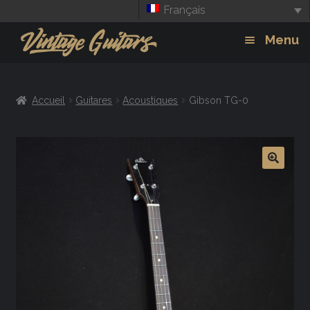
Français
Aller
Aller
Menu
à
au
la
contenu
Guitars
Exp
navigation
Accueil
Guitares
Acoustiques
Gibson TG-0
chil
Amplis
men
Effets