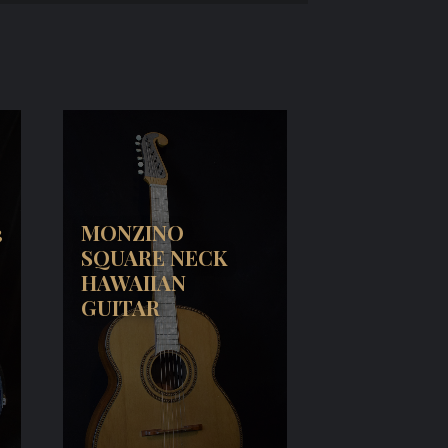
3
MONZINO
SQUARE NECK
HAWAIIAN
GUITAR