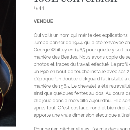
1944
VENDUE
Oui voilà un nom qui mérite des explications
Jumbo banner de 1944 qui a été renvoyée che
George Whitley en 1965 pour qu’elle y soit c
manière des Beatles. Nous avons copie de s
photos et traces du travail effectué. Le profi
un P90 en bout de touche installé avec ses 2
d’époque. Un double pickguard fut installé à c
manière de 1965. Le chevalet a été retravaillé e
ainsi que quelques fentes au dos. Au cours de 
elle joue donc à merveille aujourd’hui. Elle s
après tout. C ‘est costaud, rond et bien droit 
apporte une vraie dimension électrique à l’ins
Pour ne rien gâcher elle est fournie dans son ét