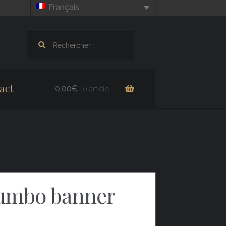
Français
Rechercher :
act
0,00
€
0 article
Jumbo banner