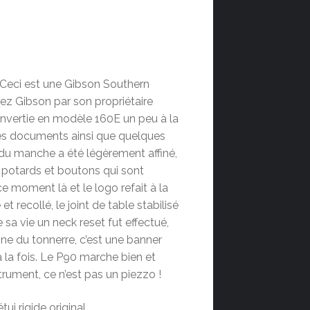
. Ceci est une Gibson Southern
z Gibson par son propriétaire
onvertie en modèle 160E un peu à la
es documents ainsi que quelques
l du manche a été légèrement affiné,
 potards et boutons qui sont
e moment là et le logo refait à la
t recollé, le joint de table stabilisé
sa vie un neck reset fut effectué,
onne du tonnerre, c’est une banner
à la fois. Le P90 marche bien et
trument, ce n’est pas un piezzo !
ui rigide original.