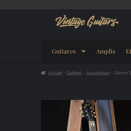
Aller
Aller
à
au
la
contenu
navigation
Guitares
Amplis
Ef
Accueil
Guitares
Acoustiques
Gibson 