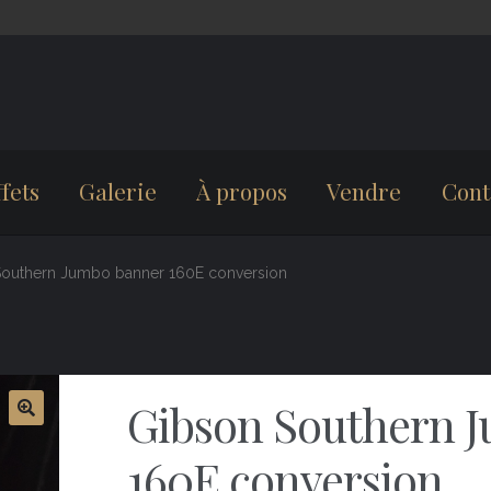
fets
Galerie
À propos
Vendre
Cont
Southern Jumbo banner 160E conversion
Gibson Southern 
160E conversion