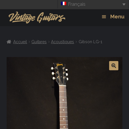
Français
Aller
Aller
Menu
à
au
la
contenu
Guitars
Exp
navigation
Accueil
Guitares
Acoustiques
Gibson LG-1
chil
Amplis
men
Effets