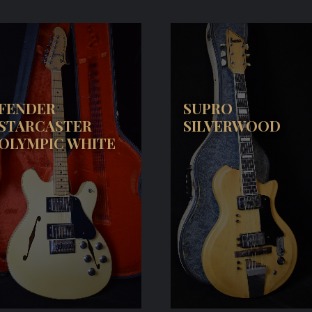
FENDER
SUPRO
STARCASTER
SILVERWOOD
OLYMPIC WHITE