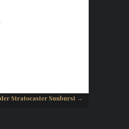
.
der Stratocaster Sunburst →