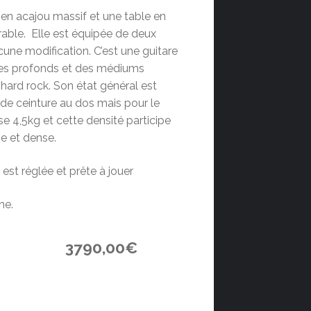
 en acajou massif et une table en
érable. Elle est équipée de deux
une modification. C’est une guitare
ves profonds et des médiums
e hard rock. Son état général est
de ceinture au dos mais pour le
se 4,5kg et cette densité participe
he et dense.
 est réglée et prête à jouer
ne.
3790,00
€