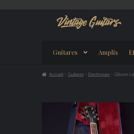
Aller
Aller
à
au
la
contenu
navigation
Guitares
Amplis
Ef
Accueil
Guitares
Electriques
Gibson Le