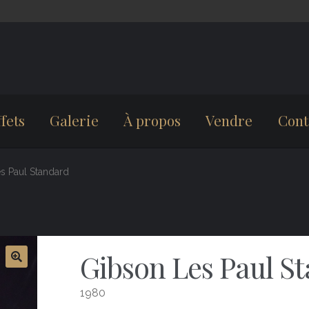
fets
Galerie
À propos
Vendre
Cont
s Paul Standard
Gibson Les Paul S
1980