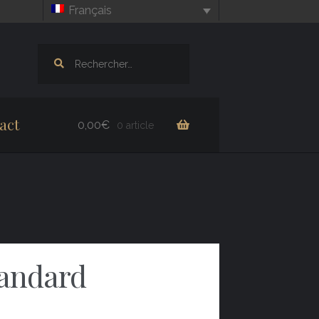
Français
Rechercher :
act
0,00
€
0 article
tandard