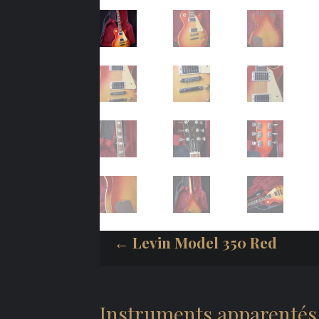
← Levin Model 350 Red
Instruments apparentés