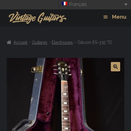
Français
Aller
Aller
Menu
à
au
la
contenu
Guitars
Exp
navigation
Accueil
Guitares
Electriques
Gibson ES-335 TD
chil
Amplis
men
Effets