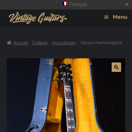
Français
Aller
Aller
Menu
à
au
la
contenu
Guitars
Exp
navigation
Accueil
Guitares
Acoustiques
Gibson Hummingbird
chil
Amplis
men
Effets