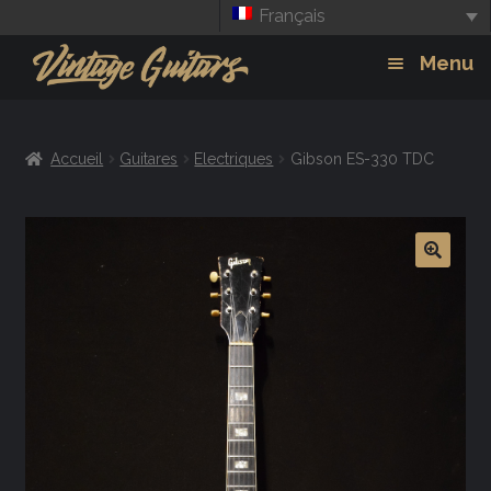
Français
Aller
Aller
Menu
à
au
la
contenu
Guitars
Exp
navigation
Accueil
Guitares
Electriques
Gibson ES-330 TDC
chil
Amplis
men
Effets