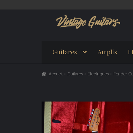
Aller
Aller
à
au
la
contenu
navigation
Guitares
Amplis
Ef
Accueil
Guitares
Electriques
Fender Cu