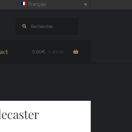
Français
Rechercher :
act
0,00
€
0 article
ecaster