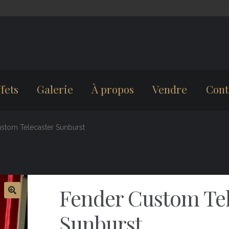
fets
Galerie
À propos
Vendre
Cont
stom Telecaster Sunburst
Fender Custom Tel
Sunburst