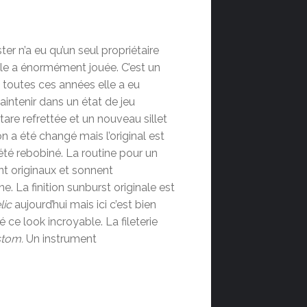
er n’a eu qu’un seul propriétaire
le a énormément jouée. C’est un
e toutes ces années elle a eu
intenir dans un état de jeu
tare refrettée et un nouveau sillet
on a été changé mais l’original est
 été rebobiné. La routine pour un
nt originaux et sonnent
e. La finition sunburst originale est
lic
aujourd’hui mais ici c’est bien
 ce look incroyable. La fileterie
stom.
Un instrument