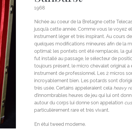
1968
Nichée au coeur de la Bretagne cette Telecast
jusqu’à cette année. Comme vous le voyez el
instrument léger et très inspirant. Au cours d
quelques modifications mineures afin de la ma
optimal: les pontets ont été remplacés, la gui
fut installé au passage, le sélecteur de positi
toujours présent, le micro chevalet original a
instrument de professionnel. Les 2 micros so
incroyablement bien. Les potards sont d’origin
très usée. Certains appeleraient cela
heavy re
d’innombrables heures de jeu qui lui ont donné
autour du corps lui donne son appelation
cu
particulièrement rare et très vivant.
En étui tweed moderne.