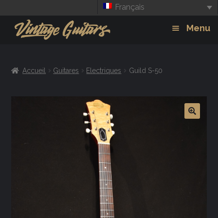
Français
Aller
Aller
Menu
à
au
la
contenu
Guitars
Exp
navigation
Accueil
Guitares
Electriques
Guild S-50
chil
Amplis
men
Effets