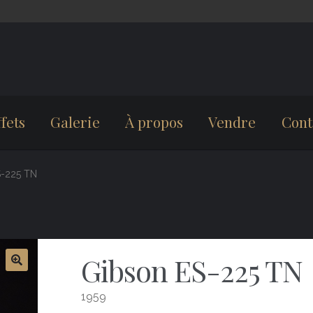
fets
Galerie
À propos
Vendre
Cont
S-225 TN
Gibson ES-225 TN
1959