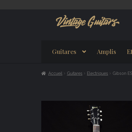
Aller
Aller
à
au
la
contenu
navigation
Guitares
Amplis
Ef
Accueil
Guitares
Electriques
Gibson E