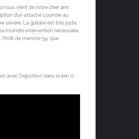
ui nous vient de notre cher ami
eption d’un attache courroie au
e sévère. La guitare est très juste,
la moindre intervention nécessaire.
e. Profil de manche 59, que
n avec Deportivo dans le lien ci