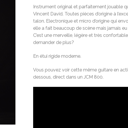
Instrument original et parfaitement jouable q
Vincent David. Toutes pièces d’origine à l’exc
talon. Electronique et micro d’origine qui envoi
elle a fait beaucoup de scène mais jamais eu 
C’est une merveille, légère et très confortabl
demander de plus?
En étui rigide moderne.
Vous pouvez voir cette même guitare en actio
dessous, direct dans un JCM 800.