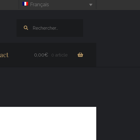
Français
Rechercher :
act
0,00
€
0 article