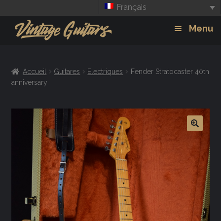
Français
Aller
Aller
Menu
à
au
la
contenu
Guitars
Exp
navigation
Accueil
Guitares
Electriques
Fender Stratocaster 40th
chil
Amplis
anniversary
men
Effets