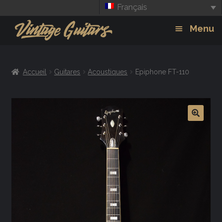
Français
Aller
Aller
Menu
à
au
la
contenu
Guitars
Exp
navigation
Accueil
Guitares
Acoustiques
Epiphone FT-110
chil
Amplis
men
Effets