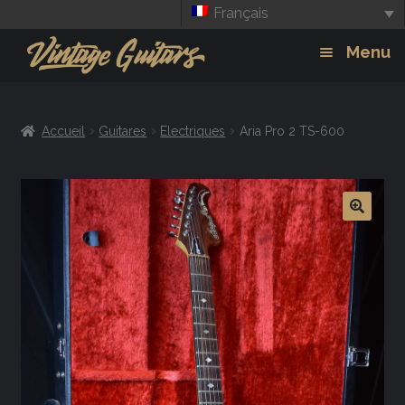
Français
Aller
Aller
Menu
à
au
la
contenu
Guitars
Exp
navigation
Accueil
Guitares
Electriques
Aria Pro 2 TS-600
chil
Amplis
men
Effets