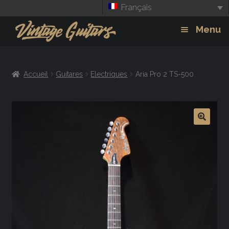
Français
Aller
Aller
Menu
à
au
la
contenu
Guitars
Exp
navigation
Accueil
Guitares
Electriques
Aria Pro 2 TS-500
chil
Amplis
men
Effets