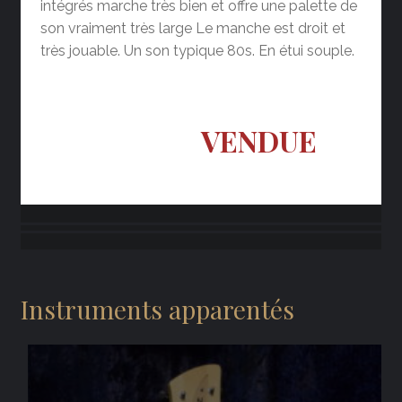
intégrés marche très bien et offre une palette de
son vraiment très large Le manche est droit et
très jouable. Un son typique 80s. En étui souple.
VENDUE
Instruments apparentés