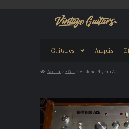
Aller
Aller
à
au
la
contenu
navigation
Guitares
Amplis
Ef
Accueil
Effets
Acetone Rhythm Ace