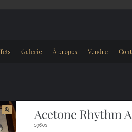
fets
Galerie
À propos
Vendre
Cont
Acetone Rhythm A
1960s