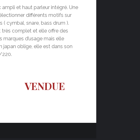
ampli et haut parleur intégré. Une
sélectionner différents motifs sur
 ( cymbal, snare, bass drum ).
st très complet et elle offre des
es marques d’usage mais elle
n japan oblige, elle est dans son
0/220.
VENDUE