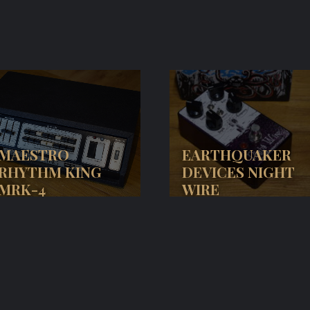
MAESTRO
EARTHQUAKER
RHYTHM KING
DEVICES NIGHT
MRK-4
WIRE