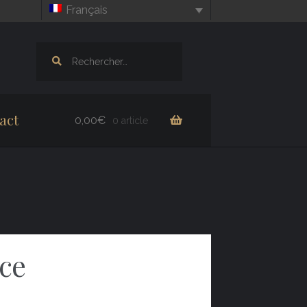
Français
Rechercher :
act
0,00
€
0 article
ce