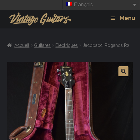
Français
Aller
Aller
Menu
à
au
la
contenu
Guitars
Exp
navigation
Accueil
Guitares
Electriques
Jacobacci Rogands R2
chil
Amplis
men
Effets